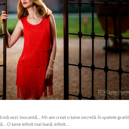
i să mă vezi. Inocentă… Mi-am creat o lume secretă. În spatele gratii
tă… O lume infinit mai bună, infinit…