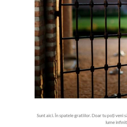
Sunt aici. În spatele gratiilor. Doar tu poți ven
lume infini