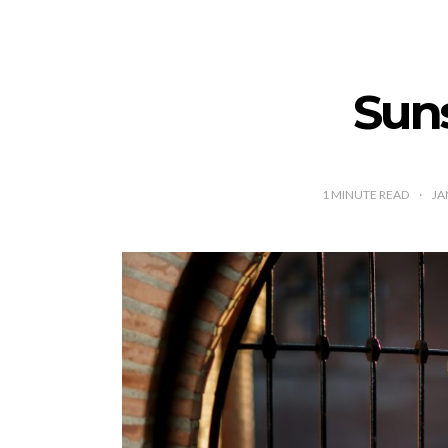
Suns
1
MINUTE READ
JA