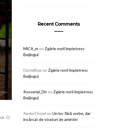
Recent Comments
MiCA_m
on
Zgârie norii împietresc
Beijingul
DanielBop
on
Zgârie norii împietresc
Beijingul
Rosserial_Dit
on
Zgârie norii împietresc
Beijingul
XavierChowl
on
Un loc fără vorbe, dar
lor. O
încărcat de straturi de amintiri