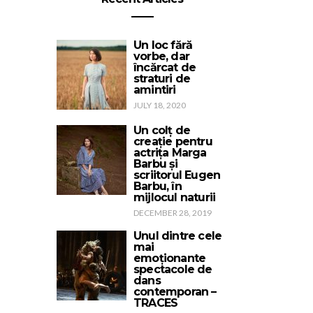
Un loc fără
vorbe, dar
încărcat de
straturi de
amintiri
JULY 18, 2020
Un colț de
creație pentru
actrița Marga
Barbu și
scriitorul Eugen
Barbu, în
mijlocul naturii
DECEMBER 28, 2019
Unul dintre cele
mai
emoționante
spectacole de
dans
contemporan –
TRACES