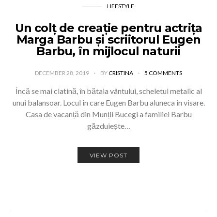
LIFESTYLE
Un colț de creație pentru actrița
Marga Barbu și scriitorul Eugen
Barbu, în mijlocul naturii
DECEMBER 28, 2019
BY
CRISTINA
5 COMMENTS
Încă se mai clatină, în bătaia vântului, scheletul metalic al
unui balansoar. Locul în care Eugen Barbu aluneca în visare.
Casa de vacanță din Munții Bucegi a familiei Barbu
găzduiește…
VIEW POST