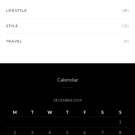
LIFESTYLE
(18)
STYLE
(13)
TRAVEL
(9)
Calendar
DECEMBER 2019
M
T
W
T
F
S
S
1
2
3
4
5
6
7
8