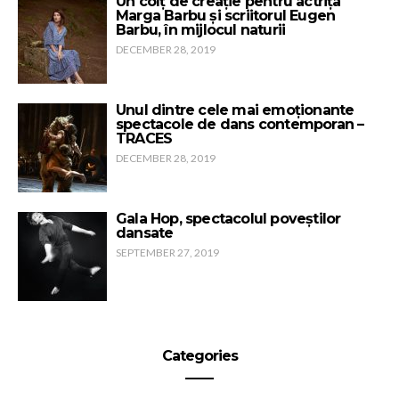
Un colț de creație pentru actrița
Marga Barbu și scriitorul Eugen
Barbu, în mijlocul naturii
DECEMBER 28, 2019
Unul dintre cele mai emoționante
spectacole de dans contemporan –
TRACES
DECEMBER 28, 2019
Gala Hop, spectacolul poveștilor
dansate
SEPTEMBER 27, 2019
Categories