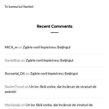
În lumea lui Hamlet
Recent Comments
MiCA_m
on
Zgârie norii împietresc Beijingul
DanielBop
on
Zgârie norii împietresc Beijingul
Rosserial_Dit
on
Zgârie norii împietresc Beijingul
XavierChowl
on
Un loc fără vorbe, dar încărcat de straturi de
amintiri
Mariojealp
on
Un loc fără vorbe, dar încărcat de straturi de