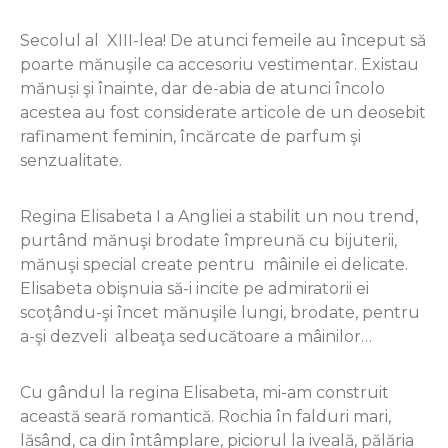
Secolul al XIII-lea! De atunci femeile au început să
poarte mănuşile ca accesoriu vestimentar. Existau
mănuși şi înainte, dar de-abia de atunci încolo
acestea au fost considerate articole de un deosebit
rafinament feminin, încărcate de parfum şi
senzualitate.
Regina Elisabeta I a Angliei a stabilit un nou trend,
purtând mănuşi brodate împreună cu bijuterii,
mănuşi special create pentru mâinile ei delicate.
Elisabeta obişnuia să-i incite pe admiratorii ei
scoţându-şi încet mănuşile lungi, brodate, pentru
a-şi dezveli albeaţa seducătoare a mâinilor…
Cu gândul la regina Elisabeta, mi-am construit
această seară romantică. Rochia în falduri mari,
lăsând, ca din întâmplare, piciorul la iveală, pălăria