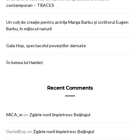
contemporan – TRACES
Un colț de creație pentru actrița Marga Barbu și scriitorul Eugen
Barbu, în mijlocul naturii
Gala Hop, spectacolul poveștilor dansate
În lumea lui Hamlet
Recent Comments
MiCA_m
on
Zgârie norii împietresc Beijingul
DanielBop
on
Zgârie norii împietresc Beijingul