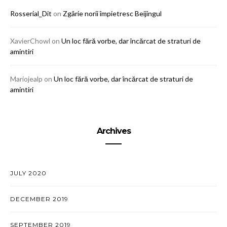
Rosserial_Dit
on
Zgârie norii împietresc Beijingul
XavierChowl
on
Un loc fără vorbe, dar încărcat de straturi de
amintiri
Mariojealp
on
Un loc fără vorbe, dar încărcat de straturi de
amintiri
Archives
JULY 2020
DECEMBER 2019
SEPTEMBER 2019