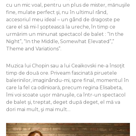
cu un mic voal, pentru un plus de mister, mănuşile
fine, mulate perfect şi, nu în ultimul rând,
accesoriul meu ideal – un gând de dragoste pe
care el să mi-l şoptească la ureche, în timp ce
urmărim un minunat spectacol de balet : “In the
Night”, “In the Middle, Somewhat Elevated”,”
Theme and Variations”.
Muzica lui Chopin sau a lui Ceaikovski ne-a însoţit
timp de două ore. Priveam fascinată piruetele
balerinilor, imaginându-mi, spre final, momentul în
care la fel ca odinioară, precum regina Elisabeta,
îmi voi scoate uşor mănuşile, ca într-un spectacol
de balet şi, treptat, deget după deget, el mă va
dori mai mult, şi mai mult…