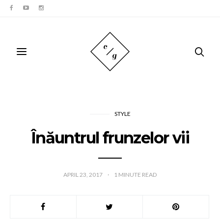
STYLE
Înăuntrul frunzelor vii
APRIL 23, 2017
1
MINUTE READ