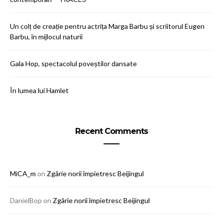
Un colț de creație pentru actrița Marga Barbu și scriitorul Eugen
Barbu, în mijlocul naturii
Gala Hop, spectacolul poveștilor dansate
În lumea lui Hamlet
Recent Comments
MiCA_m
on
Zgârie norii împietresc Beijingul
DanielBop
on
Zgârie norii împietresc Beijingul