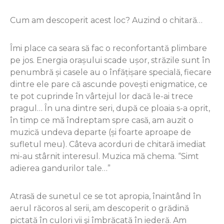
Cum am descoperit acest loc? Auzind o chitară…
Îmi place ca seara să fac o reconfortantă plimbare
pe jos. Energia orașului scade ușor, străzile sunt în
penumbră și casele au o înfățișare specială, fiecare
dintre ele pare că ascunde povești enigmatice, ce
te pot cuprinde în vârtejul lor dacă le-ai trece
pragul… În una dintre seri, după ce ploaia s-a oprit,
în timp ce mă îndreptam spre casă, am auzit o
muzică undeva departe (și foarte aproape de
sufletul meu). Câteva acorduri de chitară imediat
mi-au stârnit interesul. Muzica mă chema. “Simt
adierea gandurilor tale…”
Atrasă de sunetul ce se tot apropia, înaintând în
aerul răcoros al serii, am descoperit o grădină
pictată în culori vii şi îmbrăcată în iederă. Am