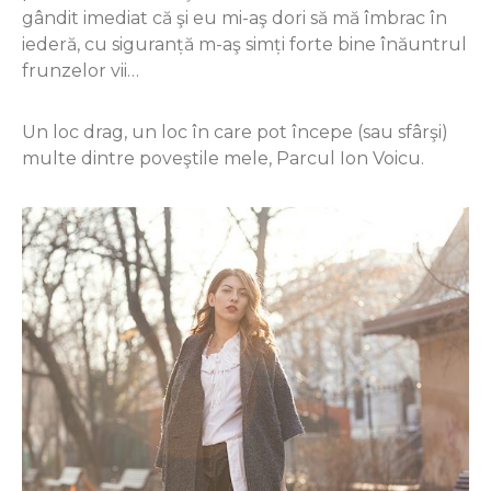
gândit imediat că şi eu mi-aş dori să mă îmbrac în
iederă, cu siguranță m-aş simți forte bine înăuntrul
frunzelor vii…
Un loc drag, un loc în care pot începe (sau sfârşi)
multe dintre poveştile mele, Parcul Ion Voicu.