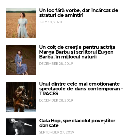
Un loc fără vorbe, dar încărcat de
straturi de amintiri
JULY 18, 2020
Un colț de creație pentru actrița
Marga Barbu și scriitorul Eugen
Barbu, în mijlocul naturii
DECEMBER 28, 2019
Unul dintre cele mai emoționante
spectacole de dans contemporan –
TRACES
DECEMBER 28, 2019
Gala Hop, spectacolul poveștilor
dansate
SEPTEMBER 27, 2019